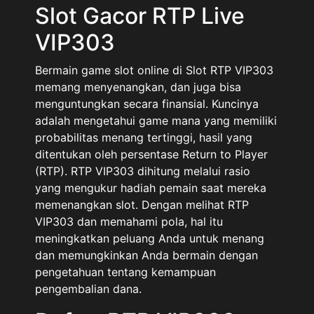
Slot Gacor RTP Live
VIP303
Bermain game slot online di Slot RTP VIP303
memang menyenangkan, dan juga bisa
menguntungkan secara finansial. Kuncinya
adalah mengetahui game mana yang memiliki
probabilitas menang tertinggi, hasil yang
ditentukan oleh persentase Return to Player
(RTP). RTP VIP303 dihitung melalui rasio
yang mengukur hadiah pemain saat mereka
memenangkan slot. Dengan melihat RTP
VIP303 dan memahami pola, hal itu
meningkatkan peluang Anda untuk menang
dan memungkinkan Anda bermain dengan
pengetahuan tentang kemampuan
pengembalian dana.