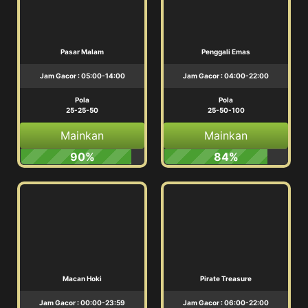
Pasar Malam
Penggali Emas
Jam Gacor : 05:00-14:00
Jam Gacor : 04:00-22:00
Pola
Pola
25-25-50
25-50-100
Mainkan
Mainkan
90%
84%
Macan Hoki
Pirate Treasure
Jam Gacor : 00:00-23:59
Jam Gacor : 06:00-22:00