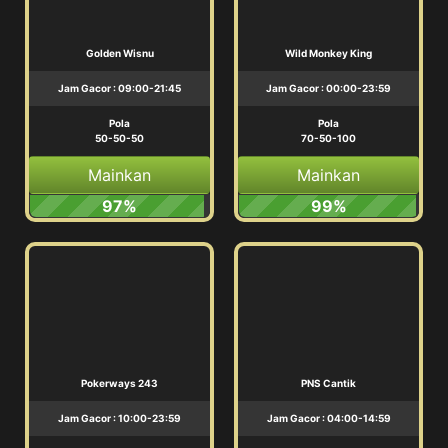
Golden Wisnu
Wild Monkey King
Jam Gacor : 09:00-21:45
Jam Gacor : 00:00-23:59
Pola
Pola
50-50-50
70-50-100
Mainkan
Mainkan
97%
99%
Pokerways 243
PNS Cantik
Jam Gacor : 10:00-23:59
Jam Gacor : 04:00-14:59