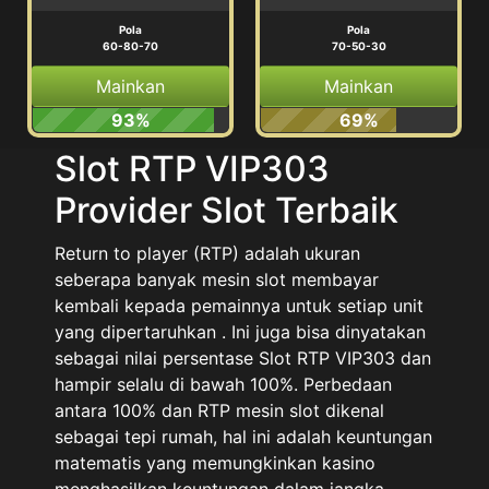
Pola
Pola
60-80-70
70-50-30
Mainkan
Mainkan
93%
69%
Slot RTP VIP303
Provider Slot Terbaik
Return to player (RTP) adalah ukuran
seberapa banyak mesin slot membayar
kembali kepada pemainnya untuk setiap unit
yang dipertaruhkan . Ini juga bisa dinyatakan
sebagai nilai persentase Slot RTP VIP303 dan
hampir selalu di bawah 100%. Perbedaan
antara 100% dan RTP mesin slot dikenal
sebagai tepi rumah, hal ini adalah keuntungan
matematis yang memungkinkan kasino
menghasilkan keuntungan dalam jangka