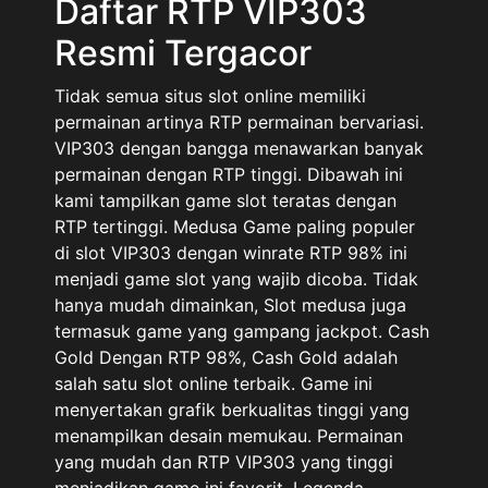
Daftar RTP VIP303
Resmi Tergacor
Tidak semua situs slot online memiliki
permainan artinya RTP permainan bervariasi.
VIP303 dengan bangga menawarkan banyak
permainan dengan RTP tinggi. Dibawah ini
kami tampilkan game slot teratas dengan
RTP tertinggi. Medusa Game paling populer
di slot VIP303 dengan winrate RTP 98% ini
menjadi game slot yang wajib dicoba. Tidak
hanya mudah dimainkan, Slot medusa juga
termasuk game yang gampang jackpot. Cash
Gold Dengan RTP 98%, Cash Gold adalah
salah satu slot online terbaik. Game ini
menyertakan grafik berkualitas tinggi yang
menampilkan desain memukau. Permainan
yang mudah dan RTP VIP303 yang tinggi
menjadikan game ini favorit. Legenda