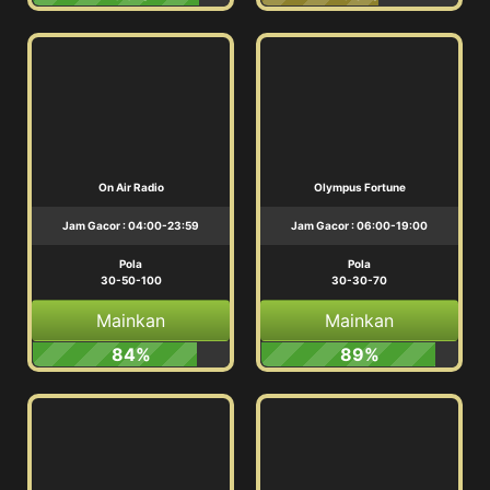
On Air Radio
Olympus Fortune
Jam Gacor : 04:00-23:59
Jam Gacor : 06:00-19:00
Pola
Pola
30-50-100
30-30-70
Mainkan
Mainkan
84%
89%