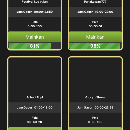
Festival kue bulan
Punakawan 777
Jam Gacor : 00:00-23:59
Jam Gacor : 19:00-22:00
Pola
Pola
0-50-100
50-55-51
Mainkan
Mainkan
81%
98%
School Pop!
Glory of Rome
Jam Gacor : 01:00-19:00
Jam Gacor : 00:00-23:59
Pola
Pola
90-40-20
0-50-100