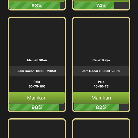
93%
74%
Mainan 90an
Cepat Kaya
Jam Gacor : 00:00-23:59
Jam Gacor : 00:00-23:59
Pola
Pola
50-75-100
10-50-75
Mainkan
Mainkan
90%
82%